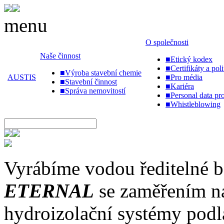
menu
O společnosti
Naše činnost
■
Etický kodex
■
Certifikáty a poli
■
Výroba stavební chemie
AUSTIS
■
Pro média
■
Stavební činnost
■
Kariéra
■
Správa nemovitostí
■
Personal data pro
■
Whistleblowing
Vyrábíme vodou ředitelné ba
ETERNAL
se zaměřením na
hydroizolační systémy podla